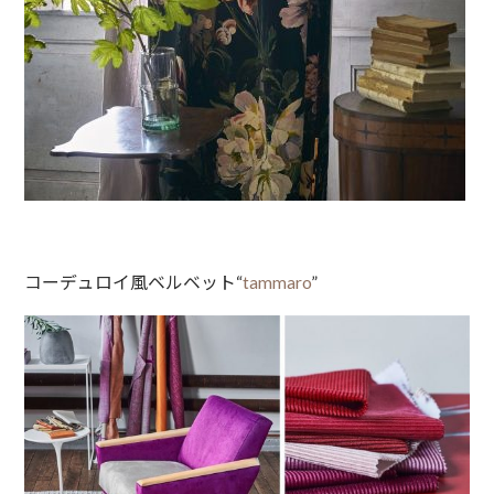
コーデュロイ風ベルベット“
tammaro
”