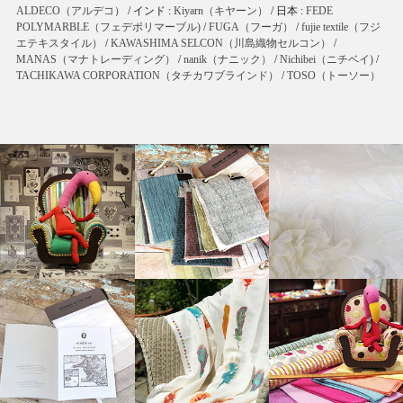
ALDECO（アルデコ）
/ インド :
Kiyarn（キヤーン）
/ 日本 :
FEDE
POLYMARBLE（フェデポリマーブル)
/
FUGA（フーガ）
/
fujie textile（フジ
エテキスタイル）
/
KAWASHIMA SELCON（川島織物セルコン）
/
MANAS（マナトレーディング）
/
nanik（ナニック）
/
Nichibei（ニチベイ)
/
TACHIKAWA CORPORATION（タチカワブラインド）
/
TOSO（トーソー）