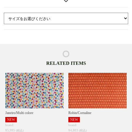
送いたします。在庫品を先にお届け希望の場合は、ご連絡ください。（別途送
料が加算されます。）
・配送時は、生地をたたんで段ボール箱で梱包します。お届け後速やかに広げ
てください。
【商品説明】
「Strawberry Thief」は、モリスの夏の別荘「ケルムスコット･マナー」の庭
で、いちごをついばむ小鳥（ツグミ）を温かな目線で描いたモリスの代表作。
合わせ鏡のようなシンメトリーなデザイン構成が特徴のプリント生地。
※裁断箇所によって柄の出方が異なります。
26-06
RELATED ITEMS
Janeiro/Multi colore
Robin/Cornaline
NEW
NEW
brand:
brand:
¥5,995
¥4,803
(税込)
(税込)