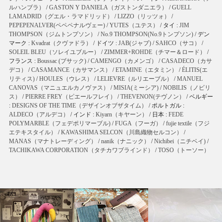
ルハンブラ）
/
GASTON Y DANIELA（ガストンダニエラ）
/
GUELL
LAMADRID（グエル・ラマドリッド）
/
LIZZO（リッツォ）
/
PEPEPENALVER(ペペペナルヴェー)
/
YUTES（ユテス）
/ タイ :
JIM
THOMPSON（ジムトンプソン）
/
No.9 THOMPSON(No.9トンプソン)
/ デン
マーク :
Kvadrat（クヴァドラ）
/ ドイツ :
JAB(ジャブ)
/
SAHCO（サコ）
/
SOLEIL BLEU（ソレイユブルー）
/
ZIMMER+ROHDE（チマー＆ロード）
/
フランス :
Boussac (ブサック)
/
CAMENGO（カメンゴ）
/
CASADECO（カサ
デコ）
/
CASAMANCE（カサマンス）
/
ETAMINE（エタミン）
/
ÉLITIS(エ
リティス)
/
HOULES（ウレス）
/
LELIEVRE（ルリエーブル）
/
MANUEL
CANOVAS（マニュエルカノヴァス）
/
MISIA(ミーシア)
/
NOBILIS（ノビリ
ス）
/
PIERRE FREY（ピエールフレイ）
/
THEVENON(テヴノン）
/ ベルギー
:
DESIGNS OF THE TIME（デザインオブザタイム）
/ ポルトガル :
ALDECO（アルデコ）
/ インド :
Kiyarn（キヤーン）
/ 日本 :
FEDE
POLYMARBLE（フェデポリマーブル)
/
FUGA（フーガ）
/
fujie textile（フジ
エテキスタイル）
/
KAWASHIMA SELCON（川島織物セルコン）
/
MANAS（マナトレーディング）
/
nanik（ナニック）
/
Nichibei（ニチベイ)
/
TACHIKAWA CORPORATION（タチカワブラインド）
/
TOSO（トーソー）