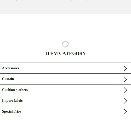
ITEM CATEGORY
Accessories
Curtain
Cushion・others
Import fabric
Special Price