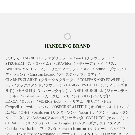
HANDLING BRAND
アメリカ :
FABRICUT（ファブリカット)
/
Kravet（クラヴェット）
/
STROHEIM（ストロハイム）
/
TRAVERS（トラバース）
/ イギリス :
ANDREW MARTIN（アンドリューマーチン）
/
BLACK edition（ブラックエ
ディション）
/
Christian Lacroix（クリスチャンラクロア）
/
CLARKE&CLARKE（クラーク＆クラーク）
/
COLEFAX AND FOWLER（コ
ールファックスアンドファウラー）
/
DESIGNERS GUILD（デザイナーズギ
ルド）
/
HARLEQUIN（ハーレクイン）
/
JANE CHURCHILL（ジェーンチャ
ーチル）
/
kirkbydesign（カークビーデザイン）
/
ILIV(アイリブ)
/
LORCA（ロルカ）
/
MORRIS＆Co.（ウィリアム・モリス）
/
Nina
Campbell（ニナキャンベル）
/
OSBORNE＆LITTLE（オズボーン＆リトル）
/
ROMO（ロモ）
/
Sanderson（サンダーソン）
/
scion（サイオン）
/
zinc（ジン
ク）
/ イタリア :
Ardecora(アルデコラ)
/ オランダ :
CARLUCCI（カルッチ）
/
CHIVASSO（キファソ）
/
Hunter Douglas（ハンターダグラス）
/ スイス :
Christian Fischbacher（フィスバ）
/
creation baumann（クリエーションバウマ
ン）
/ スウェーデン :
Kinnasand（シナサンド）
/ スペイン :
ALHAMBRA（ア