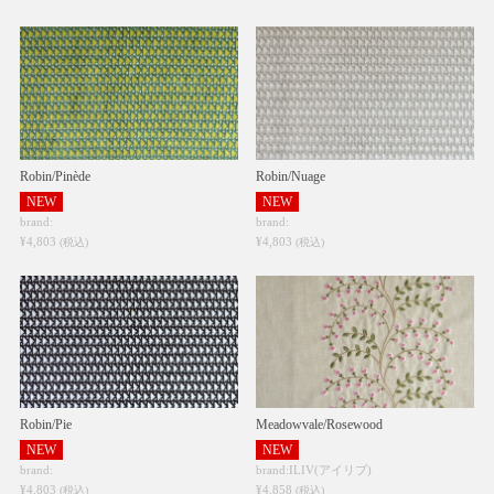
Robin/Pinède
Robin/Nuage
NEW
NEW
brand:
brand:
¥4,803
¥4,803
(税込)
(税込)
Robin/Pie
Meadowvale/Rosewood
NEW
NEW
brand:
brand:ILIV(アイリブ)
¥4,803
¥4,858
(税込)
(税込)