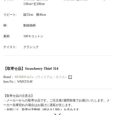
138cm×丈200cm
リピート
縦53cm 横46cm
柄
動植物柄
素材
100％コットン
テイスト
クラシック
【取寄せ品】Strawberry Thief 314
Brand：
MORRIS＆Co.（ウィリアム・モリス）
Item No：
WMST314F
【取寄せ品の注意点】
・メーカーからの取寄せ品です。ご注文後1週間前後でお届けいたします。メ
ーカー在庫切れの場合はお届けに遅延が生じます。
・金額には、取寄せ手数料（税込￥1,980-）を含みます。
・取寄せ品と在庫品を同時注文された場合、取寄せ品の入荷後にまとめてご配