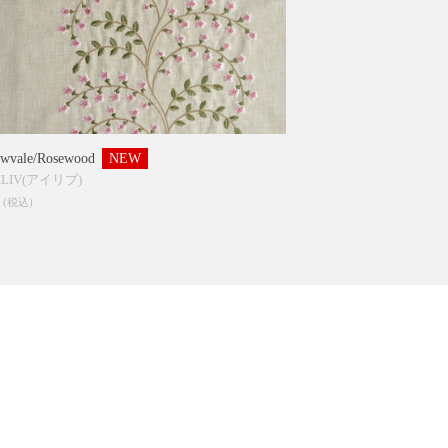
wvale/Rosewood
NEW
:ILIV(アイリブ)
8
(税込)