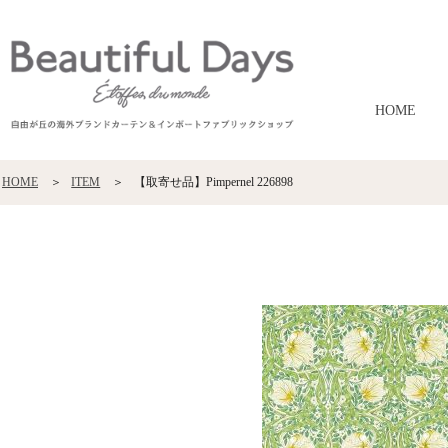
HOME
HOME
ITEM
【取寄せ品】Pimpernel 226898