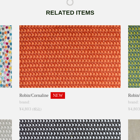
RELATED ITEMS
Robin/Cornaline
NEW
Robin/
brand:
brand:
¥4,803
¥4,80
(税込)