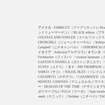
アメリカ :
FABRICUT（ファブリカット)
/
K
ンドリューマーチン）
/
BLACK editio
COLEFAX AND FOWLER（コールファッ
CHURCHILL（ジェーンチャーチル）
/
kirk
Campbell（ニナキャンベル）
/
OSBORNE＆
イタリア :
Ardecora(アルデコラ)
/ オランダ :
Fischbacher（フィスバ）
/
creation bau
GASTON Y DANIELA（ガストンダニエラ）
YUTES（ユテス）
/ タイ :
JIM THOMPS
SAHCO（サコ）
/
SOLEIL BLEU（ソレイ
CASADECO（カサデコ）
/
CASAMANCE
MANUEL CANOVAS（マニュエルカノヴァス
ー :
DESIGNS OF THE TIME（デザインオ
ポリマーブル)
/
FUGA（フーガ）
/
fujie t
nanik（ナニック）
/
Nichibei（ニチベイ)
/
TA