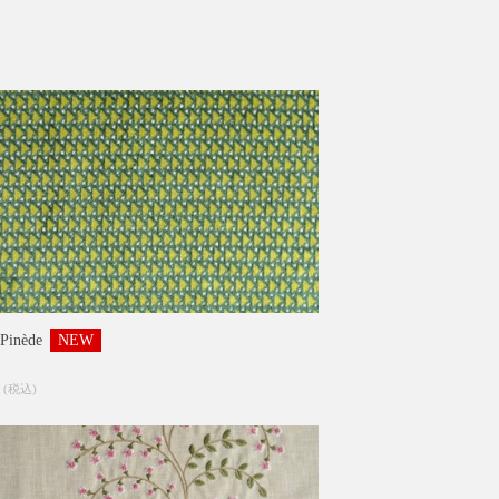
Pinède
NEW
3
(税込)