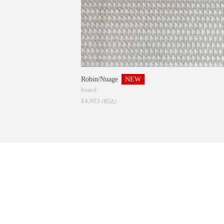
Robin/Nuage
NEW
brand:
¥4,803
(税込)