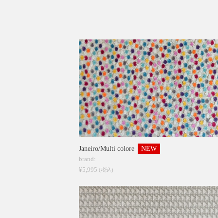
Janeiro/Multi colore
NEW
brand:
¥5,995
(税込)