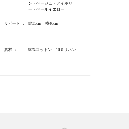
ン・ベージュ・アイボリ
ルは壁紙。ハマ
ー・ペールイエロー
スの晩年の家
ンです。
リピート
縦35cm 横46cm
※裁断箇所に
26-06
素材
90%コットン 10％リネン