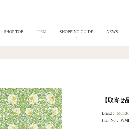
SHOP TOP
ITEM
SHOPPING GUIDE
NEWS
【取寄せ品】P
Brand：
MOR
Item No：
WMP