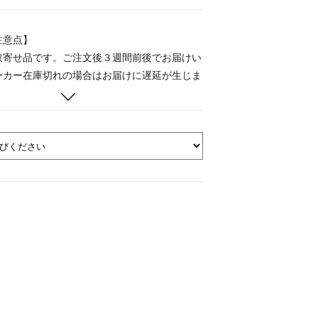
注意点】
取寄せ品です。ご注文後３週間前後でお届けい
ーカー在庫切れの場合はお届けに遅延が生じま
50cmの金額には、取寄せ手数料（税込￥1,980-）
在庫品を同時注文された場合、取寄せ品の入荷
ご配送いたします。在庫品を先にお届け希望の
絡ください。（別途送料が加算されます。）
生地をたたんで段ボール箱で梱包します。お届
広げてください。
el」は、チューリップとピンパーネル (ルリハコベ)
ンメトリーに配置したグラフィカルなデザイン
地。
たデザインの中でも典型的な模様で、オリジナ