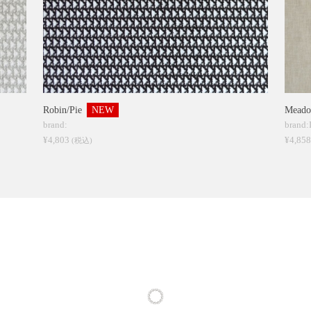
Robin/Pie
NEW
Meado
brand:
brand
¥4,803
¥4,85
(税込)