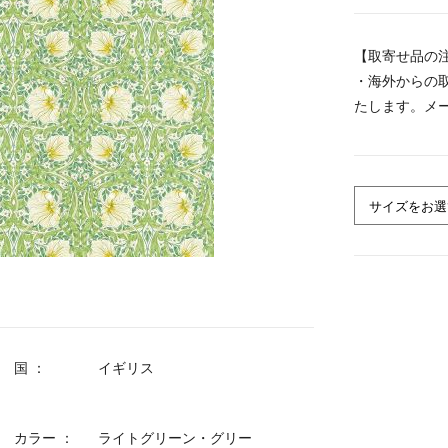
【取寄せ品の
・海外からの
たします。メ
す。
・100cm・1
を含みます。
・取寄せ品と
後にまとめて
場合は、ご連
・配送時は、
け後速やかに
【商品説明】
国
イギリス
「Pimpern
の花と葉をシ
のプリント生
カラー
ライトグリーン・グリー
モリスの優れ