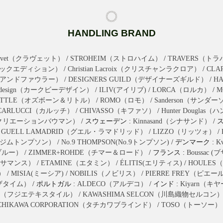
HANDLING BRAND
ravet（クラヴェット）
/
STROHEIM（ストロハイム）
/
TRAVERS（ト
n（ブラックエディション）
/
Christian Lacroix（クリスチャンラクロア）
/
CL
クスアンドファウラー）
/
DESIGNERS GUILD（デザイナーズギルド）
/
H
bydesign（カークビーデザイン）
/
ILIV(アイリブ)
/
LORCA（ロルカ）
/
M
LITTLE（オズボーン＆リトル）
/
ROMO（ロモ）
/
Sanderson（サンダ
CARLUCCI（カルッチ）
/
CHIVASSO（キファソ）
/
Hunter Dougl
mann（クリエーションバウマン）
/ スウェーデン :
Kinnasand（シナサンド）
/ 
/
GUELL LAMADRID（グエル・ラマドリッド）
/
LIZZO（リッツォ）
/
ON（ジムトンプソン）
/
No.9 THOMPSON(No.9トンプソン)
/ デンマーク :
K
ユブルー）
/
ZIMMER+ROHDE（チマー＆ロード）
/ フランス :
Boussac 
（カサマンス）
/
ETAMINE（エタミン）
/
ÉLITIS(エリティス)
/
HOULES
）
/
MISIA(ミーシア)
/
NOBILIS（ノビリス）
/
PIERRE FREY（ピエ
ブザタイム）
/ ポルトガル :
ALDECO（アルデコ）
/ インド :
Kiyarn（キ
extile（フジエテキスタイル）
/
KAWASHIMA SELCON（川島織物セルコン
CHIKAWA CORPORATION（タチカワブラインド）
/
TOSO（トーソー）