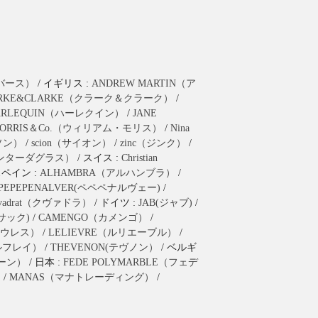
ラバース）
/ イギリス :
ANDREW MARTIN（ア
ARKE&CLARKE（クラーク＆クラーク）
/
ARLEQUIN（ハーレクイン）
/
JANE
ORRIS＆Co.（ウィリアム・モリス）
/
Nina
ーソン）
/
scion（サイオン）
/
zinc（ジンク）
/
as（ハンターダグラス）
/ スイス :
Christian
スペイン :
ALHAMBRA（アルハンブラ）
/
PEPEPENALVER(ペペペナルヴェー)
/
vadrat（クヴァドラ）
/ ドイツ :
JAB(ジャブ)
/
(ブサック)
/
CAMENGO（カメンゴ）
/
（ウレス）
/
LELIEVRE（ルリエーブル）
/
ールフレイ）
/
THEVENON(テヴノン）
/ ベルギ
ヤーン）
/ 日本 :
FEDE POLYMARBLE（フェデ
）
/
MANAS（マナトレーディング）
/