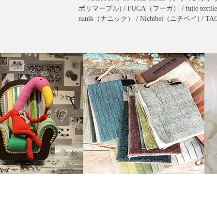
ポリマーブル)
/
FUGA（フーガ）
/
fujie t
nanik（ナニック）
/
Nichibei（ニチベイ)
/
TA