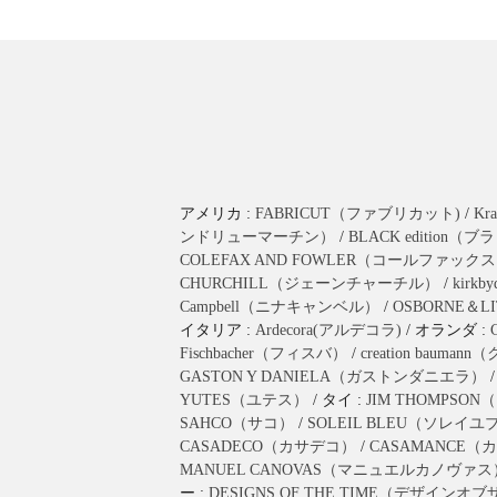
アメリカ :
FABRICUT（ファブリカット)
/
K
ンドリューマーチン）
/
BLACK editio
COLEFAX AND FOWLER（コールファッ
CHURCHILL（ジェーンチャーチル）
/
kirk
Campbell（ニナキャンベル）
/
OSBORNE＆
イタリア :
Ardecora(アルデコラ)
/ オランダ :
Fischbacher（フィスバ）
/
creation bau
GASTON Y DANIELA（ガストンダニエラ）
YUTES（ユテス）
/ タイ :
JIM THOMPS
SAHCO（サコ）
/
SOLEIL BLEU（ソレイ
CASADECO（カサデコ）
/
CASAMANCE
MANUEL CANOVAS（マニュエルカノヴァス
ー :
DESIGNS OF THE TIME（デザインオ