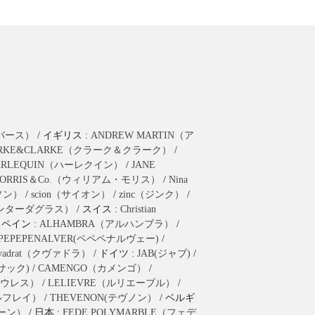
ラバース）
/ イギリス :
ANDREW MARTIN（ア
ARKE&CLARKE（クラーク＆クラーク）
/
ARLEQUIN（ハーレクイン）
/
JANE
ORRIS＆Co.（ウィリアム・モリス）
/
Nina
ーソン）
/
scion（サイオン）
/
zinc（ジンク）
/
as（ハンターダグラス）
/ スイス :
Christian
スペイン :
ALHAMBRA（アルハンブラ）
/
PEPEPENALVER(ペペペナルヴェー)
/
vadrat（クヴァドラ）
/ ドイツ :
JAB(ジャブ)
/
(ブサック)
/
CAMENGO（カメンゴ）
/
（ウレス）
/
LELIEVRE（ルリエーブル）
/
ールフレイ）
/
THEVENON(テヴノン）
/ ベルギ
ヤーン）
/ 日本 :
FEDE POLYMARBLE（フェデ