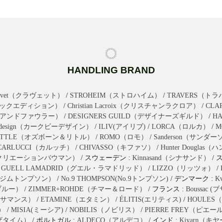
HANDLING BRAND
ravet（クラヴェット）
/
STROHEIM（ストロハイム）
/
TRAVERS（ト
n（ブラックエディション）
/
Christian Lacroix（クリスチャンラクロア）
/
CL
クスアンドファウラー）
/
DESIGNERS GUILD（デザイナーズギルド）
/
H
bydesign（カークビーデザイン）
/
ILIV(アイリブ)
/
LORCA（ロルカ）
/
M
LITTLE（オズボーン＆リトル）
/
ROMO（ロモ）
/
Sanderson（サンダ
CARLUCCI（カルッチ）
/
CHIVASSO（キファソ）
/
Hunter Dougl
mann（クリエーションバウマン）
/ スウェーデン :
Kinnasand（シナサンド）
/ 
/
GUELL LAMADRID（グエル・ラマドリッド）
/
LIZZO（リッツォ）
/
ON（ジムトンプソン）
/
No.9 THOMPSON(No.9トンプソン)
/ デンマーク :
K
ユブルー）
/
ZIMMER+ROHDE（チマー＆ロード）
/ フランス :
Boussac 
（カサマンス）
/
ETAMINE（エタミン）
/
ÉLITIS(エリティス)
/
HOULES
）
/
MISIA(ミーシア)
/
NOBILIS（ノビリス）
/
PIERRE FREY（ピエ
ブザタイム）
/ ポルトガル :
ALDECO（アルデコ）
/ インド :
Kiyarn（キ