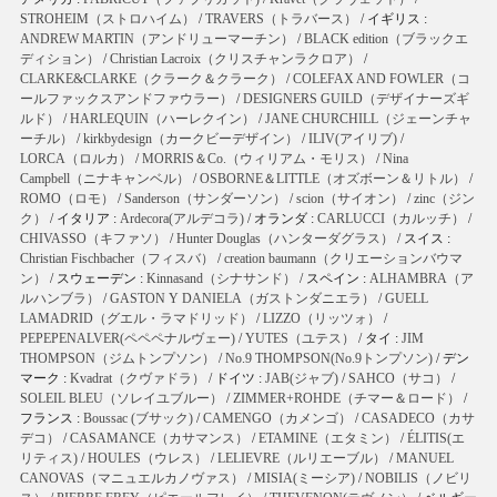
STROHEIM（ストロハイム）
/
TRAVERS（トラバース）
/ イギリス :
ANDREW MARTIN（アンドリューマーチン）
/
BLACK edition（ブラックエ
ディション）
/
Christian Lacroix（クリスチャンラクロア）
/
CLARKE&CLARKE（クラーク＆クラーク）
/
COLEFAX AND FOWLER（コ
ールファックスアンドファウラー）
/
DESIGNERS GUILD（デザイナーズギ
ルド）
/
HARLEQUIN（ハーレクイン）
/
JANE CHURCHILL（ジェーンチャ
ーチル）
/
kirkbydesign（カークビーデザイン）
/
ILIV(アイリブ)
/
LORCA（ロルカ）
/
MORRIS＆Co.（ウィリアム・モリス）
/
Nina
Campbell（ニナキャンベル）
/
OSBORNE＆LITTLE（オズボーン＆リトル）
/
ROMO（ロモ）
/
Sanderson（サンダーソン）
/
scion（サイオン）
/
zinc（ジン
ク）
/ イタリア :
Ardecora(アルデコラ)
/ オランダ :
CARLUCCI（カルッチ）
/
CHIVASSO（キファソ）
/
Hunter Douglas（ハンターダグラス）
/ スイス :
Christian Fischbacher（フィスバ）
/
creation baumann（クリエーションバウマ
ン）
/ スウェーデン :
Kinnasand（シナサンド）
/ スペイン :
ALHAMBRA（ア
ルハンブラ）
/
GASTON Y DANIELA（ガストンダニエラ）
/
GUELL
LAMADRID（グエル・ラマドリッド）
/
LIZZO（リッツォ）
/
PEPEPENALVER(ペペペナルヴェー)
/
YUTES（ユテス）
/ タイ :
JIM
THOMPSON（ジムトンプソン）
/
No.9 THOMPSON(No.9トンプソン)
/ デン
マーク :
Kvadrat（クヴァドラ）
/ ドイツ :
JAB(ジャブ)
/
SAHCO（サコ）
/
SOLEIL BLEU（ソレイユブルー）
/
ZIMMER+ROHDE（チマー＆ロード）
/
フランス :
Boussac (ブサック)
/
CAMENGO（カメンゴ）
/
CASADECO（カサ
デコ）
/
CASAMANCE（カサマンス）
/
ETAMINE（エタミン）
/
ÉLITIS(エ
リティス)
/
HOULES（ウレス）
/
LELIEVRE（ルリエーブル）
/
MANUEL
CANOVAS（マニュエルカノヴァス）
/
MISIA(ミーシア)
/
NOBILIS（ノビリ