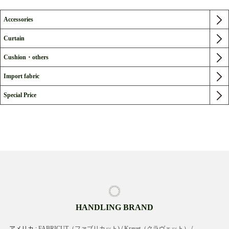
Accessories
Curtain
Cushion・others
Import fabric
Special Price
HANDLING BRAND
アメリカ :
FABRICUT（ファブリカット)
/
Kravet（クラヴェット）
/