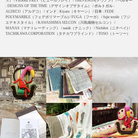
ス）
/
PIERRE FREY（ピエールフレイ）
/
THEVENON(テヴノン）
/ ベルギー
:
DESIGNS OF THE TIME（デザインオブザタイム）
/ ポルトガル :
ALDECO（アルデコ）
/ インド :
Kiyarn（キヤーン）
/ 日本 :
FEDE
POLYMARBLE（フェデポリマーブル)
/
FUGA（フーガ）
/
fujie textile（フジ
エテキスタイル）
/
KAWASHIMA SELCON（川島織物セルコン）
/
MANAS（マナトレーディング）
/
nanik（ナニック）
/
Nichibei（ニチベイ)
/
TACHIKAWA CORPORATION（タチカワブラインド）
/
TOSO（トーソー）