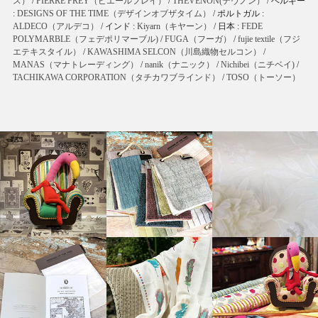
ス）
/
PIERRE FREY（ピエールフレイ）
/
THEVENON(テヴノン）
/ ベルギー
:
DESIGNS OF THE TIME（デザインオブザタイム）
/ ポルトガル :
ALDECO（アルデコ）
/ インド :
Kiyarn（キヤーン）
/ 日本 :
FEDE
POLYMARBLE（フェデポリマーブル)
/
FUGA（フーガ）
/
fujie textile（フジ
エテキスタイル）
/
KAWASHIMA SELCON（川島織物セルコン）
/
MANAS（マナトレーディング）
/
nanik（ナニック）
/
Nichibei（ニチベイ)
/
TACHIKAWA CORPORATION（タチカワブラインド）
/
TOSO（トーソー）