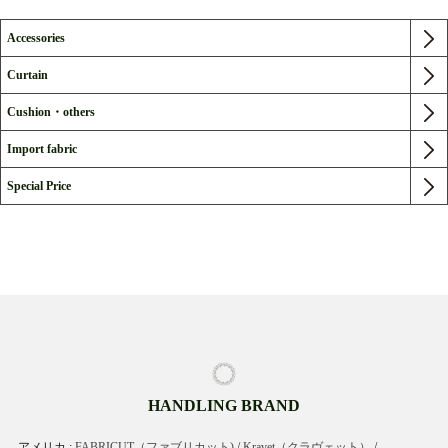
Accessories
Curtain
Cushion・others
Import fabric
Special Price
HANDLING BRAND
アメリカ :
FABRICUT（ファブリカット)
/
Kravet（クラヴェット）
/