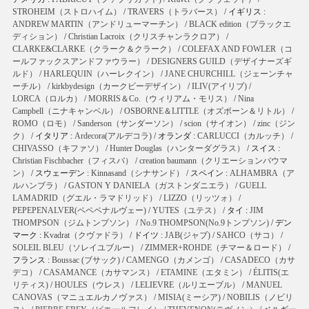
STROHEIM（ストロハイム）
/
TRAVERS（トラバース）
/ イギリス :
ANDREW MARTIN（アンドリューマーチン）
/
BLACK edition（ブラックエ
ディション）
/
Christian Lacroix（クリスチャンラクロア）
/
CLARKE&CLARKE（クラーク＆クラーク）
/
COLEFAX AND FOWLER（コ
ールファックスアンドファウラー）
/
DESIGNERS GUILD（デザイナーズギ
ルド）
/
HARLEQUIN（ハーレクイン）
/
JANE CHURCHILL（ジェーンチャ
ーチル）
/
kirkbydesign（カークビーデザイン）
/
ILIV(アイリブ)
/
LORCA（ロルカ）
/
MORRIS＆Co.（ウィリアム・モリス）
/
Nina
Campbell（ニナキャンベル）
/
OSBORNE＆LITTLE（オズボーン＆リトル）
/
ROMO（ロモ）
/
Sanderson（サンダーソン）
/
scion（サイオン）
/
zinc（ジン
ク）
/ イタリア :
Ardecora(アルデコラ)
/ オランダ :
CARLUCCI（カルッチ）
/
CHIVASSO（キファソ）
/
Hunter Douglas（ハンターダグラス）
/ スイス :
Christian Fischbacher（フィスバ）
/
creation baumann（クリエーションバウマ
ン）
/ スウェーデン :
Kinnasand（シナサンド）
/ スペイン :
ALHAMBRA（ア
ルハンブラ）
/
GASTON Y DANIELA（ガストンダニエラ）
/
GUELL
LAMADRID（グエル・ラマドリッド）
/
LIZZO（リッツォ）
/
PEPEPENALVER(ペペペナルヴェー)
/
YUTES（ユテス）
/ タイ :
JIM
THOMPSON（ジムトンプソン）
/
No.9 THOMPSON(No.9トンプソン)
/ デン
マーク :
Kvadrat（クヴァドラ）
/ ドイツ :
JAB(ジャブ)
/
SAHCO（サコ）
/
SOLEIL BLEU（ソレイユブルー）
/
ZIMMER+ROHDE（チマー＆ロード）
/
フランス :
Boussac (ブサック)
/
CAMENGO（カメンゴ）
/
CASADECO（カサ
デコ）
/
CASAMANCE（カサマンス）
/
ETAMINE（エタミン）
/
ÉLITIS(エ
リティス)
/
HOULES（ウレス）
/
LELIEVRE（ルリエーブル）
/
MANUEL
CANOVAS（マニュエルカノヴァス）
/
MISIA(ミーシア)
/
NOBILIS（ノビリ