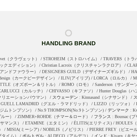
HANDLING BRAND
ravet（クラヴェット）
/
STROHEIM（ストロハイム）
/
TRAVERS（ト
n（ブラックエディション）
/
Christian Lacroix（クリスチャンラクロア）
/
CL
クスアンドファウラー）
/
DESIGNERS GUILD（デザイナーズギルド）
/
H
bydesign（カークビーデザイン）
/
ILIV(アイリブ)
/
LORCA（ロルカ）
/
M
LITTLE（オズボーン＆リトル）
/
ROMO（ロモ）
/
Sanderson（サンダ
CARLUCCI（カルッチ）
/
CHIVASSO（キファソ）
/
Hunter Dougl
mann（クリエーションバウマン）
/ スウェーデン :
Kinnasand（シナサンド）
/ 
/
GUELL LAMADRID（グエル・ラマドリッド）
/
LIZZO（リッツォ）
/
ON（ジムトンプソン）
/
No.9 THOMPSON(No.9トンプソン)
/ デンマーク :
K
ユブルー）
/
ZIMMER+ROHDE（チマー＆ロード）
/ フランス :
Boussac 
（カサマンス）
/
ETAMINE（エタミン）
/
ÉLITIS(エリティス)
/
HOULES
）
/
MISIA(ミーシア)
/
NOBILIS（ノビリス）
/
PIERRE FREY（ピエ
ブザタイム）
/ ポルトガル :
ALDECO（アルデコ）
/ インド :
Kiyarn（キ