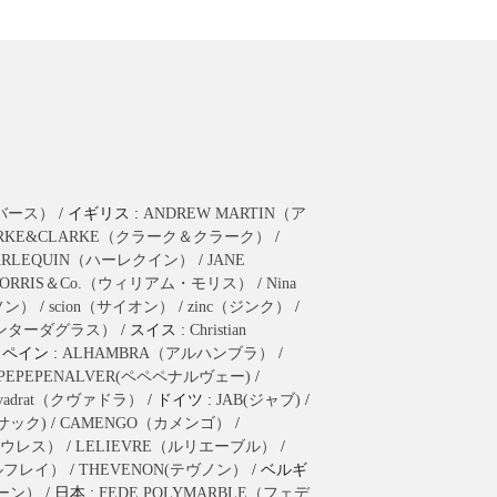
ラバース）
/ イギリス :
ANDREW MARTIN（ア
ARKE&CLARKE（クラーク＆クラーク）
/
ARLEQUIN（ハーレクイン）
/
JANE
ORRIS＆Co.（ウィリアム・モリス）
/
Nina
ーソン）
/
scion（サイオン）
/
zinc（ジンク）
/
as（ハンターダグラス）
/ スイス :
Christian
スペイン :
ALHAMBRA（アルハンブラ）
/
PEPEPENALVER(ペペペナルヴェー)
/
vadrat（クヴァドラ）
/ ドイツ :
JAB(ジャブ)
/
(ブサック)
/
CAMENGO（カメンゴ）
/
（ウレス）
/
LELIEVRE（ルリエーブル）
/
ールフレイ）
/
THEVENON(テヴノン）
/ ベルギ
ヤーン）
/ 日本 :
FEDE POLYMARBLE（フェデ