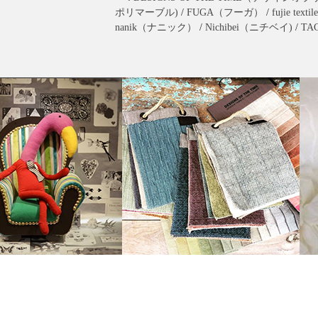
ポリマーブル)
/
FUGA（フーガ）
/
fujie t
nanik（ナニック）
/
Nichibei（ニチベイ)
/
TA