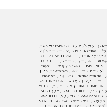
アメリカ :
FABRICUT（ファブリカット)
/
K
ンドリューマーチン）
/
BLACK editio
COLEFAX AND FOWLER（コールファッ
CHURCHILL（ジェーンチャーチル）
/
kirk
Campbell（ニナキャンベル）
/
OSBORNE＆
イタリア :
Ardecora(アルデコラ)
/ オランダ :
Fischbacher（フィスバ）
/
creation bau
GASTON Y DANIELA（ガストンダニエラ）
YUTES（ユテス）
/ タイ :
JIM THOMPS
SAHCO（サコ）
/
SOLEIL BLEU（ソレイ
CASADECO（カサデコ）
/
CASAMANCE
MANUEL CANOVAS（マニュエルカノヴァス
ー :
DESIGNS OF THE TIME（デザインオ