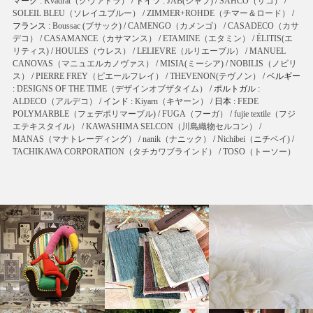
マーク :
Kvadrat（クヴァドラ）
/ ドイツ :
JAB(ジャブ)
/
SAHCO（サコ）
/
SOLEIL BLEU（ソレイユブルー）
/
ZIMMER+ROHDE（チマー＆ロード）
/
フランス :
Boussac (ブサック)
/
CAMENGO（カメンゴ）
/
CASADECO（カサ
デコ）
/
CASAMANCE（カサマンス）
/
ETAMINE（エタミン）
/
ÉLITIS(エ
リティス)
/
HOULES（ウレス）
/
LELIEVRE（ルリエーブル）
/
MANUEL
CANOVAS（マニュエルカノヴァス）
/
MISIA(ミーシア)
/
NOBILIS（ノビリ
ス）
/
PIERRE FREY（ピエールフレイ）
/
THEVENON(テヴノン）
/ ベルギー
:
DESIGNS OF THE TIME（デザインオブザタイム）
/ ポルトガル :
ALDECO（アルデコ）
/ インド :
Kiyarn（キヤーン）
/ 日本 :
FEDE
POLYMARBLE（フェデポリマーブル)
/
FUGA（フーガ）
/
fujie textile（フジ
エテキスタイル）
/
KAWASHIMA SELCON（川島織物セルコン）
/
MANAS（マナトレーディング）
/
nanik（ナニック）
/
Nichibei（ニチベイ)
/
TACHIKAWA CORPORATION（タチカワブラインド）
/
TOSO（トーソー）