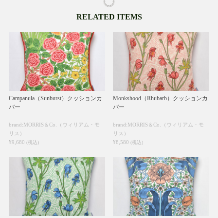
RELATED ITEMS
Campanula（Sunburst）クッションカ
Monkshood（Rhubarb）クッションカ
バー
バー
brand:MORRIS＆Co.（ウィリアム・モ
brand:MORRIS＆Co.（ウィリアム・モ
リス）
リス）
¥9,680
¥8,580
(税込)
(税込)