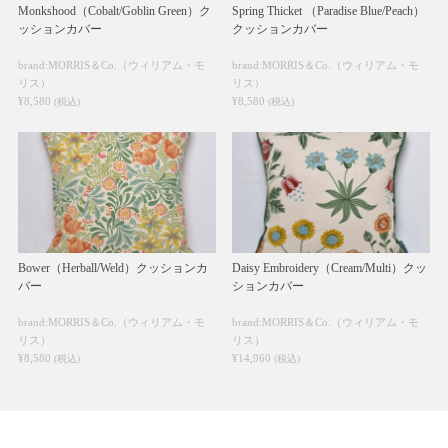
Monkshood（Cobalt/Goblin Green）ク
Spring Thicket （Paradise Blue/Peach）
ッションカバー
クッションカバー
brand:MORRIS＆Co.（ウィリアム・モ
brand:MORRIS＆Co.（ウィリアム・モ
リス）
リス）
¥8,580
¥8,580
(税込)
(税込)
Bower（Herball/Weld）クッションカ
Daisy Embroidery（Cream/Multi）クッ
バー
ションカバー
brand:MORRIS＆Co.（ウィリアム・モ
brand:MORRIS＆Co.（ウィリアム・モ
リス）
リス）
¥8,580
¥14,960
(税込)
(税込)