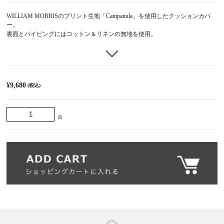
WILLIAM MORRISのプリント生地「Campanula」を使用したクッションカバ
ー。
裏面とパイピングにはコットン＆リネンの無地を使用。
「Campanula」は、カンパニュラ（＝ベルフラワー）やバラ・スミレなど鮮や
かな花々が咲きほこっている美しいプリント生地。ブルー系の濃淡と葉っぱの
グリーンが清々しさを演出します。
＊商品ごとに柄の出方が異なる場合があります。
¥9,680
カバーのみ販売。ファスナーにて開閉可能。右下にBeautiful Daysの織ネームタ
グ付き。
中材が必要な場合は、別途ページよりお求めください。
点
＊特別価格品の為、マルシェの日・セール等のお値引き、ポイント付与の対象
外となります。