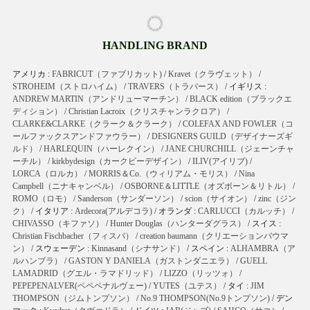
HANDLING BRAND
アメリカ :
FABRICUT（ファブリカット)
/
Kravet（クラヴェット）
/
STROHEIM（ストロハイム）
/
TRAVERS（トラバース）
/ イギリス :
ANDREW MARTIN（アンドリューマーチン）
/
BLACK edition（ブラックエ
ディション）
/
Christian Lacroix（クリスチャンラクロア）
/
CLARKE&CLARKE（クラーク＆クラーク）
/
COLEFAX AND FOWLER（コ
ールファックスアンドファウラー）
/
DESIGNERS GUILD（デザイナーズギ
ルド）
/
HARLEQUIN（ハーレクイン）
/
JANE CHURCHILL（ジェーンチャ
ーチル）
/
kirkbydesign（カークビーデザイン）
/
ILIV(アイリブ)
/
LORCA（ロルカ）
/
MORRIS＆Co.（ウィリアム・モリス）
/
Nina
Campbell（ニナキャンベル）
/
OSBORNE＆LITTLE（オズボーン＆リトル）
/
ROMO（ロモ）
/
Sanderson（サンダーソン）
/
scion（サイオン）
/
zinc（ジン
ク）
/ イタリア :
Ardecora(アルデコラ)
/ オランダ :
CARLUCCI（カルッチ）
/
CHIVASSO（キファソ）
/
Hunter Douglas（ハンターダグラス）
/ スイス :
Christian Fischbacher（フィスバ）
/
creation baumann（クリエーションバウマ
ン）
/ スウェーデン :
Kinnasand（シナサンド）
/ スペイン :
ALHAMBRA（ア
ルハンブラ）
/
GASTON Y DANIELA（ガストンダニエラ）
/
GUELL
LAMADRID（グエル・ラマドリッド）
/
LIZZO（リッツォ）
/
PEPEPENALVER(ペペペナルヴェー)
/
YUTES（ユテス）
/ タイ :
JIM
THOMPSON（ジムトンプソン）
/
No.9 THOMPSON(No.9トンプソン)
/ デン