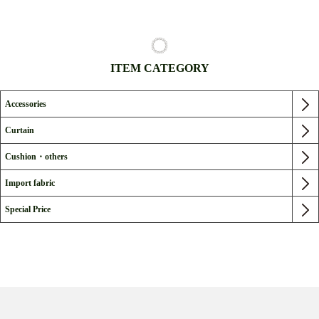
ITEM CATEGORY
Accessories
Curtain
Cushion・others
Import fabric
Special Price