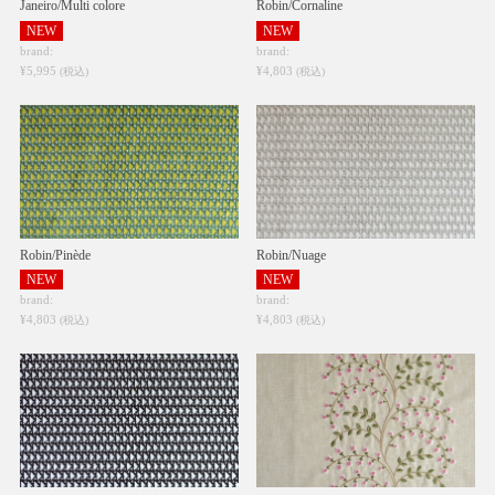
Janeiro/Multi colore
Robin/Cornaline
NEW
NEW
brand:
brand:
¥5,995
¥4,803
(税込)
(税込)
Robin/Pinède
Robin/Nuage
NEW
NEW
brand:
brand:
¥4,803
¥4,803
(税込)
(税込)