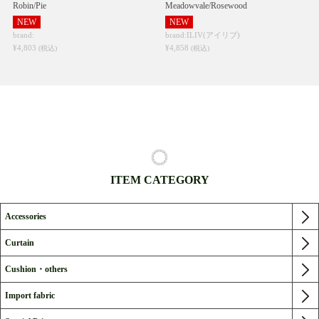
Robin/Pie
Meadowvale/Rosewood
NEW
NEW
brand:
brand:ILIV(アイリブ)
¥4,803
¥4,858
(税込)
(税込)
ITEM CATEGORY
Accessories
Curtain
Cushion・others
Import fabric