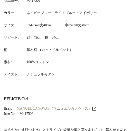
商品番号
M417502
カラー
ネイビーブルー・ライトブルー・アイボリー
サイズ
巾42cm×丈40cm 巾65cm×丈40cm
リピート
縦：49cm 横：34cm
柄
草木柄 （カットベルベット）
素材
100%コットン
テイスト
ナチュラルモダン
FELICIE/Ciel
Brand：
MANUEL CANOVAS（マニュエルカノヴァス）
Item No：
M417502
ゆるやかに波打つようなストライプに繊細な葉と茎をあしらい、草木がぐんぐ