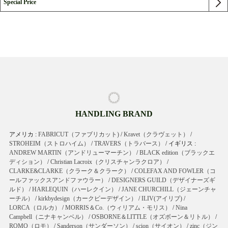
Special Price
HANDLING BRAND
アメリカ :
FABRICUT（ファブリカット)
/
Kravet（クラヴェット）
/
STROHEIM（ストロハイム）
/
TRAVERS（トラバース）
/ イギリス :
ANDREW MARTIN（アンドリューマーチン）
/
BLACK edition（ブラックエ
ディション）
/
Christian Lacroix（クリスチャンラクロア）
/
CLARKE&CLARKE（クラーク＆クラーク）
/
COLEFAX AND FOWLER（コ
ールファックスアンドファウラー）
/
DESIGNERS GUILD（デザイナーズギ
ルド）
/
HARLEQUIN（ハーレクイン）
/
JANE CHURCHILL（ジェーンチャ
ーチル）
/
kirkbydesign（カークビーデザイン）
/
ILIV(アイリブ)
/
LORCA（ロルカ）
/
MORRIS＆Co.（ウィリアム・モリス）
/
Nina
Campbell（ニナキャンベル）
/
OSBORNE＆LITTLE（オズボーン＆リトル）
/
ROMO（ロモ）
/
Sanderson（サンダーソン）
/
scion（サイオン）
/
zinc（ジン