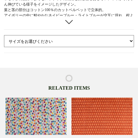
ん伸びている様子をイメージしたデザイン。
葉と茎の部分はコットン100％のカットベルベットで立体的。
アイボリーの中に鮮やかなネイビーブルー・ライトブルーが交互に現れ、程よ
いアクセントになっています。
全3色。クッションカバーやバッグ・小物作りにお役立ていただけます。
※裁断箇所によって柄の出方が異なります。
※巾42cm：ブルーの葉は2本～3本 巾65cm：ブルーの葉は４本入ります。
RELATED ITEMS