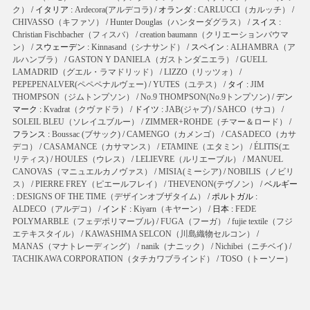
ク）
/ イタリア :
Ardecora(アルデコラ)
/ オランダ :
CARLUCCI（カルッチ）
/
CHIVASSO（キファソ）
/
Hunter Douglas（ハンターダグラス）
/ スイス :
Christian Fischbacher（フィスバ）
/
creation baumann（クリエーションバウマ
ン）
/ スウェーデン :
Kinnasand（シナサンド）
/ スペイン :
ALHAMBRA（ア
ルハンブラ）
/
GASTON Y DANIELA（ガストンダニエラ）
/
GUELL
LAMADRID（グエル・ラマドリッド）
/
LIZZO（リッツォ）
/
PEPEPENALVER(ペペペナルヴェー)
/
YUTES（ユテス）
/ タイ :
JIM
THOMPSON（ジムトンプソン）
/
No.9 THOMPSON(No.9トンプソン)
/ デン
マーク :
Kvadrat（クヴァドラ）
/ ドイツ :
JAB(ジャブ)
/
SAHCO（サコ）
/
SOLEIL BLEU（ソレイユブルー）
/
ZIMMER+ROHDE（チマー＆ロード）
/
フランス :
Boussac (ブサック)
/
CAMENGO（カメンゴ）
/
CASADECO（カサ
デコ）
/
CASAMANCE（カサマンス）
/
ETAMINE（エタミン）
/
ÉLITIS(エ
リティス)
/
HOULES（ウレス）
/
LELIEVRE（ルリエーブル）
/
MANUEL
CANOVAS（マニュエルカノヴァス）
/
MISIA(ミーシア)
/
NOBILIS（ノビリ
ス）
/
PIERRE FREY（ピエールフレイ）
/
THEVENON(テヴノン）
/ ベルギー
:
DESIGNS OF THE TIME（デザインオブザタイム）
/ ポルトガル :
ALDECO（アルデコ）
/ インド :
Kiyarn（キヤーン）
/ 日本 :
FEDE
POLYMARBLE（フェデポリマーブル)
/
FUGA（フーガ）
/
fujie textile（フジ
エテキスタイル）
/
KAWASHIMA SELCON（川島織物セルコン）
/
MANAS（マナトレーディング）
/
nanik（ナニック）
/
Nichibei（ニチベイ)
/
TACHIKAWA CORPORATION（タチカワブラインド）
/
TOSO（トーソー）