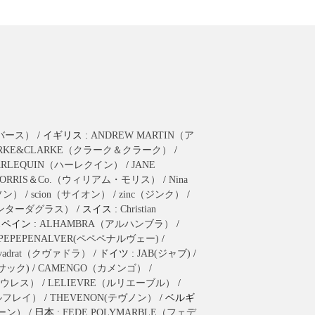
ラバース）
/ イギリス :
ANDREW MARTIN（ア
ARKE&CLARKE（クラーク＆クラーク）
/
ARLEQUIN（ハーレクイン）
/
JANE
ORRIS＆Co.（ウィリアム・モリス）
/
Nina
ーソン）
/
scion（サイオン）
/
zinc（ジンク）
/
as（ハンターダグラス）
/ スイス :
Christian
スペイン :
ALHAMBRA（アルハンブラ）
/
PEPEPENALVER(ペペペナルヴェー)
/
vadrat（クヴァドラ）
/ ドイツ :
JAB(ジャブ)
/
(ブサック)
/
CAMENGO（カメンゴ）
/
（ウレス）
/
LELIEVRE（ルリエーブル）
/
ールフレイ）
/
THEVENON(テヴノン）
/ ベルギ
ヤーン）
/ 日本 :
FEDE POLYMARBLE（フェデ