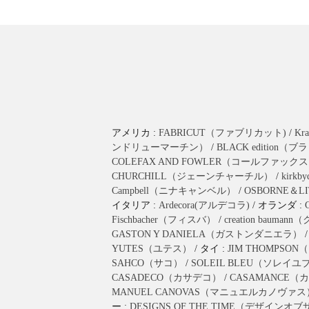
アメリカ :
FABRICUT（ファブリカット)
/
K
ンドリューマーチン）
/
BLACK editio
COLEFAX AND FOWLER（コールファッ
CHURCHILL（ジェーンチャーチル）
/
kirk
Campbell（ニナキャンベル）
/
OSBORNE＆
イタリア :
Ardecora(アルデコラ)
/ オランダ :
Fischbacher（フィスバ）
/
creation bau
GASTON Y DANIELA（ガストンダニエラ）
YUTES（ユテス）
/ タイ :
JIM THOMPS
SAHCO（サコ）
/
SOLEIL BLEU（ソレイ
CASADECO（カサデコ）
/
CASAMANCE
MANUEL CANOVAS（マニュエルカノヴァス
ー :
DESIGNS OF THE TIME（デザインオ