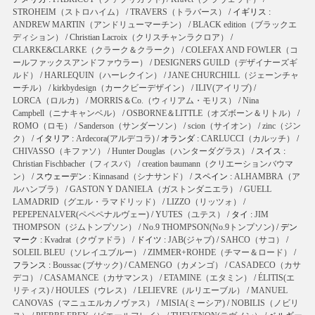
STROHEIM（ストロハイム）
/
TRAVERS（トラバース）
/ イギリス :
ANDREW MARTIN（アンドリューマーチン）
/
BLACK edition（ブラックエ
ディション）
/
Christian Lacroix（クリスチャンラクロア）
/
CLARKE&CLARKE（クラーク＆クラーク）
/
COLEFAX AND FOWLER（コ
ールファックスアンドファウラー）
/
DESIGNERS GUILD（デザイナーズギ
ルド）
/
HARLEQUIN（ハーレクイン）
/
JANE CHURCHILL（ジェーンチャ
ーチル）
/
kirkbydesign（カークビーデザイン）
/
ILIV(アイリブ)
/
LORCA（ロルカ）
/
MORRIS＆Co.（ウィリアム・モリス）
/
Nina
Campbell（ニナキャンベル）
/
OSBORNE＆LITTLE（オズボーン＆リトル）
/
ROMO（ロモ）
/
Sanderson（サンダーソン）
/
scion（サイオン）
/
zinc（ジン
ク）
/ イタリア :
Ardecora(アルデコラ)
/ オランダ :
CARLUCCI（カルッチ）
/
CHIVASSO（キファソ）
/
Hunter Douglas（ハンターダグラス）
/ スイス :
Christian Fischbacher（フィスバ）
/
creation baumann（クリエーションバウマ
ン）
/ スウェーデン :
Kinnasand（シナサンド）
/ スペイン :
ALHAMBRA（ア
ルハンブラ）
/
GASTON Y DANIELA（ガストンダニエラ）
/
GUELL
LAMADRID（グエル・ラマドリッド）
/
LIZZO（リッツォ）
/
PEPEPENALVER(ペペペナルヴェー)
/
YUTES（ユテス）
/ タイ :
JIM
THOMPSON（ジムトンプソン）
/
No.9 THOMPSON(No.9トンプソン)
/ デン
マーク :
Kvadrat（クヴァドラ）
/ ドイツ :
JAB(ジャブ)
/
SAHCO（サコ）
/
SOLEIL BLEU（ソレイユブルー）
/
ZIMMER+ROHDE（チマー＆ロード）
/
フランス :
Boussac (ブサック)
/
CAMENGO（カメンゴ）
/
CASADECO（カサ
デコ）
/
CASAMANCE（カサマンス）
/
ETAMINE（エタミン）
/
ÉLITIS(エ
リティス)
/
HOULES（ウレス）
/
LELIEVRE（ルリエーブル）
/
MANUEL
CANOVAS（マニュエルカノヴァス）
/
MISIA(ミーシア)
/
NOBILIS（ノビリ