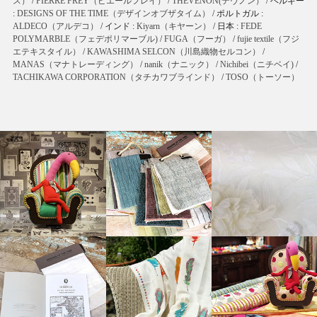
ス）
/
PIERRE FREY（ピエールフレイ）
/
THEVENON(テヴノン）
/ ベルギー
:
DESIGNS OF THE TIME（デザインオブザタイム）
/ ポルトガル :
ALDECO（アルデコ）
/ インド :
Kiyarn（キヤーン）
/ 日本 :
FEDE
POLYMARBLE（フェデポリマーブル)
/
FUGA（フーガ）
/
fujie textile（フジ
エテキスタイル）
/
KAWASHIMA SELCON（川島織物セルコン）
/
MANAS（マナトレーディング）
/
nanik（ナニック）
/
Nichibei（ニチベイ)
/
TACHIKAWA CORPORATION（タチカワブラインド）
/
TOSO（トーソー）