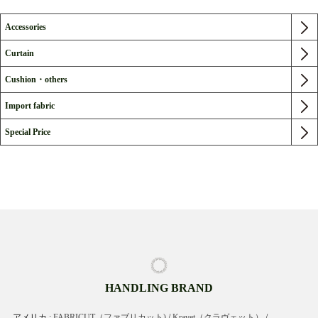
Accessories
Curtain
Cushion・others
Import fabric
Special Price
HANDLING BRAND
アメリカ :
FABRICUT（ファブリカット)
/
Kravet（クラヴェット）
/