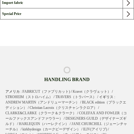
Import fabric
Special Price
HANDLING BRAND
アメリカ :
FABRICUT（ファブリカット)
/
Kravet（クラヴェット）
/
STROHEIM（ストロハイム）
/
TRAVERS（トラバース）
/ イギリス :
ANDREW MARTIN（アンドリューマーチン）
/
BLACK edition（ブラックエ
ディション）
/
Christian Lacroix（クリスチャンラクロア）
/
CLARKE&CLARKE（クラーク＆クラーク）
/
COLEFAX AND FOWLER（コ
ールファックスアンドファウラー）
/
DESIGNERS GUILD（デザイナーズギ
ルド）
/
HARLEQUIN（ハーレクイン）
/
JANE CHURCHILL（ジェーンチャ
ーチル）
/
kirkbydesign（カークビーデザイン）
/
ILIV(アイリブ)
/