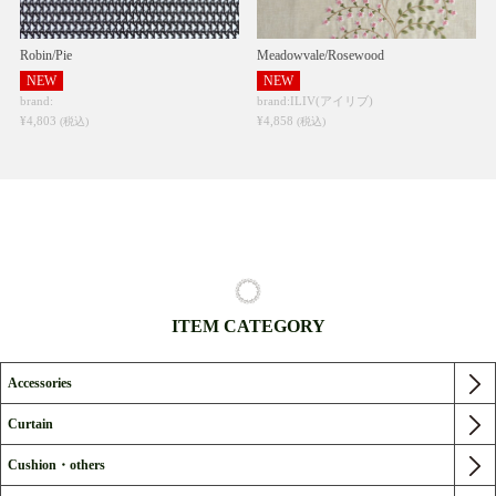
Robin/Pie
Meadowvale/Rosewood
NEW
NEW
brand:
brand:ILIV(アイリブ)
¥4,803
¥4,858
(税込)
(税込)
ITEM CATEGORY
Accessories
Curtain
Cushion・others