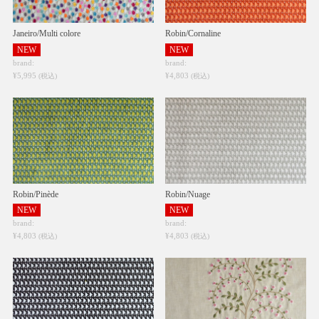
Janeiro/Multi colore
Robin/Cornaline
NEW
NEW
brand:
brand:
¥5,995
¥4,803
(税込)
(税込)
Robin/Pinède
Robin/Nuage
NEW
NEW
brand:
brand:
¥4,803
¥4,803
(税込)
(税込)