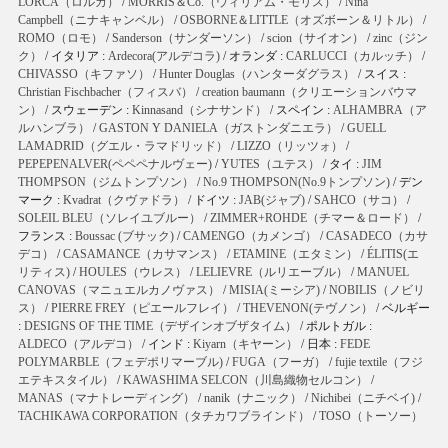
LORCA（ロルカ）
/
MORRIS＆Co.（ウィリアム・モリス）
/
Nina
Campbell（ニナキャンベル）
/
OSBORNE＆LITTLE（オズボーン＆リトル）
/
ROMO（ロモ）
/
Sanderson（サンダーソン）
/
scion（サイオン）
/
zinc（ジン
ク）
/ イタリア :
Ardecora(アルデコラ)
/ オランダ :
CARLUCCI（カルッチ）
/
CHIVASSO（キファソ）
/
Hunter Douglas（ハンターダグラス）
/ スイス :
Christian Fischbacher（フィスバ）
/
creation baumann（クリエーションバウマ
ン）
/ スウェーデン :
Kinnasand（シナサンド）
/ スペイン :
ALHAMBRA（ア
ルハンブラ）
/
GASTON Y DANIELA（ガストンダニエラ）
/
GUELL
LAMADRID（グエル・ラマドリッド）
/
LIZZO（リッツォ）
/
PEPEPENALVER(ペペペナルヴェー)
/
YUTES（ユテス）
/ タイ :
JIM
THOMPSON（ジムトンプソン）
/
No.9 THOMPSON(No.9トンプソン)
/ デン
マーク :
Kvadrat（クヴァドラ）
/ ドイツ :
JAB(ジャブ)
/
SAHCO（サコ）
/
SOLEIL BLEU（ソレイユブルー）
/
ZIMMER+ROHDE（チマー＆ロード）
/
フランス :
Boussac (ブサック)
/
CAMENGO（カメンゴ）
/
CASADECO（カサ
デコ）
/
CASAMANCE（カサマンス）
/
ETAMINE（エタミン）
/
ÉLITIS(エ
リティス)
/
HOULES（ウレス）
/
LELIEVRE（ルリエーブル）
/
MANUEL
CANOVAS（マニュエルカノヴァス）
/
MISIA(ミーシア)
/
NOBILIS（ノビリ
ス）
/
PIERRE FREY（ピエールフレイ）
/
THEVENON(テヴノン）
/ ベルギー
:
DESIGNS OF THE TIME（デザインオブザタイム）
/ ポルトガル :
ALDECO（アルデコ）
/ インド :
Kiyarn（キヤーン）
/ 日本 :
FEDE
POLYMARBLE（フェデポリマーブル)
/
FUGA（フーガ）
/
fujie textile（フジ
エテキスタイル）
/
KAWASHIMA SELCON（川島織物セルコン）
/
MANAS（マナトレーディング）
/
nanik（ナニック）
/
Nichibei（ニチベイ)
/
TACHIKAWA CORPORATION（タチカワブラインド）
/
TOSO（トーソー）