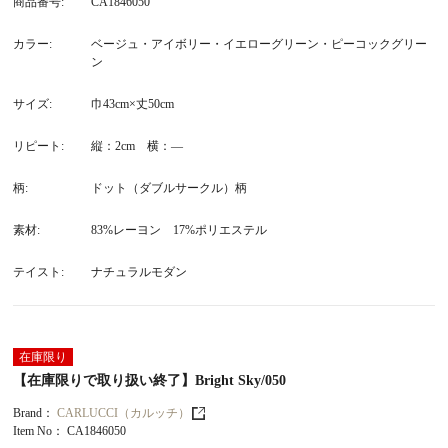
商品番号
CA1846050
カラー
ベージュ・アイボリー・イエローグリーン・ピーコックグリー
ン
サイズ
巾43cm×丈50cm
リピート
縦：2cm 横：―
柄
ドット（ダブルサークル）柄
素材
83%レーヨン 17%ポリエステル
テイスト
ナチュラルモダン
在庫限り
【在庫限りで取り扱い終了】Bright Sky/050
Brand：
CARLUCCI（カルッチ）
Item No：
CA1846050